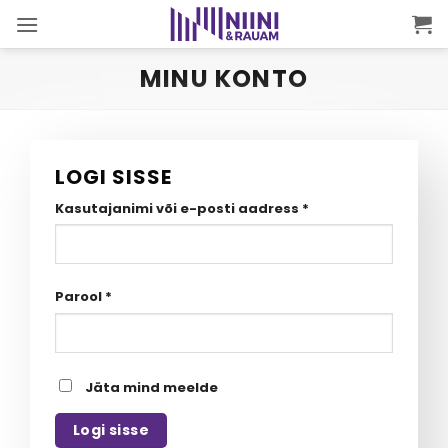
Skip
to
content
MINU KONTO
LOGI SISSE
Nõutud
Kasutajanimi või e-posti aadress
*
Nõutud
Parool
*
Jäta mind meelde
Logi sisse