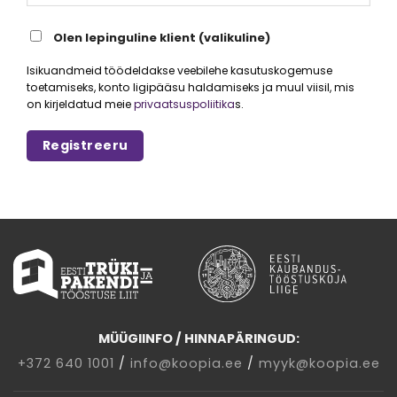
Olen lepinguline klient (valikuline)
Isikuandmeid töödeldakse veebilehe kasutuskogemuse
toetamiseks, konto ligipääsu haldamiseks ja muul viisil, mis
on kirjeldatud meie
privaatsuspoliitika
s.
Registreeru
MÜÜGIINFO / HINNAPÄRINGUD:
+372 640 1001
/
info@koopia.ee
/
myyk@koopia.ee