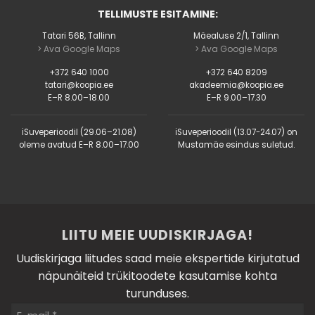
TELLIMUSTE ESITAMINE:
Tatari 56B, Tallinn
Mäealuse 2/1, Tallinn
> Ava Google Maps
> Ava Google Maps
+372 640 1000
+372 640 8209
tatari@koopia.ee
akadeemia@koopia.ee
E–R 8.00–18.00
E–R 9.00–17.30
ℹ️Suveperioodil (29.06–21.08)
ℹ️Suveperioodil (13.07-24.07) on
oleme avatud E–R 8.00–17.00
Mustamäe esindus suletud.
LIITU MEIE UUDISKIRJAGA!
Uudiskirjaga liitudes saad meie ekspertide kirjutatud
näpunäiteid trükitoodete kasutamise kohta
turunduses.
E-