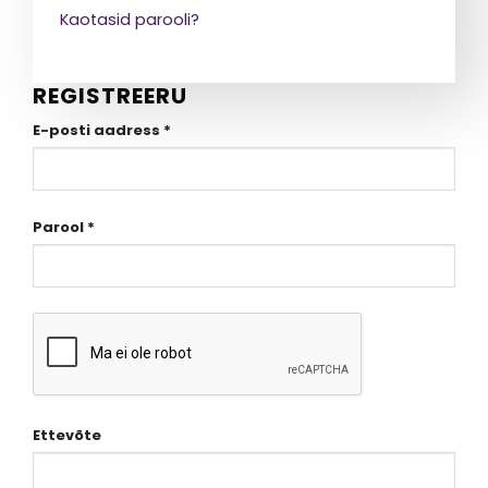
Kaotasid parooli?
REGISTREERU
Nõutud
E-posti aadress
*
Nõutud
Parool
*
Ettevõte