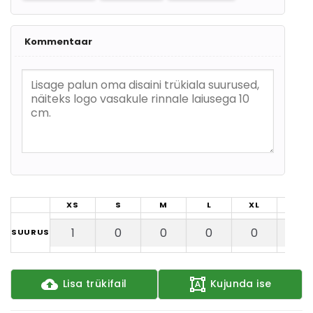
Kommentaar
XS
S
M
L
XL
2XL
SUURUS
Lisa trükifail
Kujunda ise