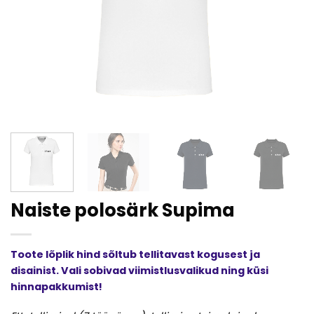
Naiste polosärk Supima
Toote lõplik hind sõltub tellitavast kogusest ja
disainist. Vali sobivad viimistlusvalikud ning küsi
hinnapakkumist!