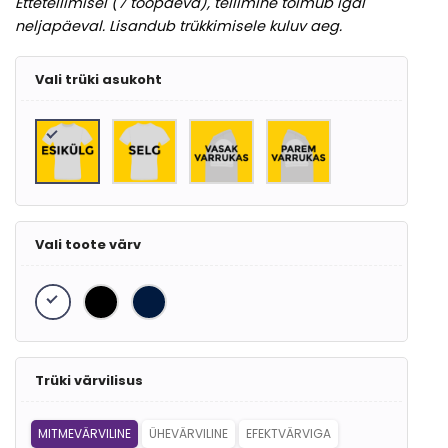
Ettetellimisel (7 tööpäeva), tellimine toimub igal
neljapäeval. Lisandub trükkimisele kuluv aeg.
Vali trüki asukoht
Vali toote värv
Trüki värvilisus
MITMEVÄRVILINE
ÜHEVÄRVILINE
EFEKTVÄRVIGA