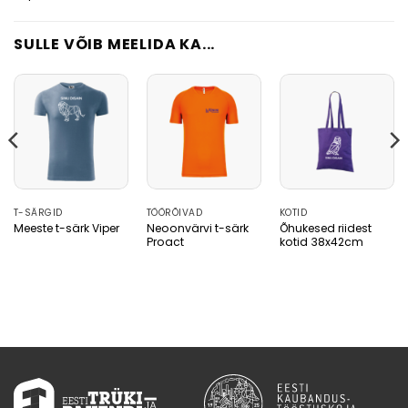
SULLE VÕIB MEELIDA KA...
T-SÄRGID
TÖÖRÕIVAD
KOTID
Neoonvärvi t-särk
Õhukesed riidest
Meeste t-särk Viper
Proact
kotid 38x42cm