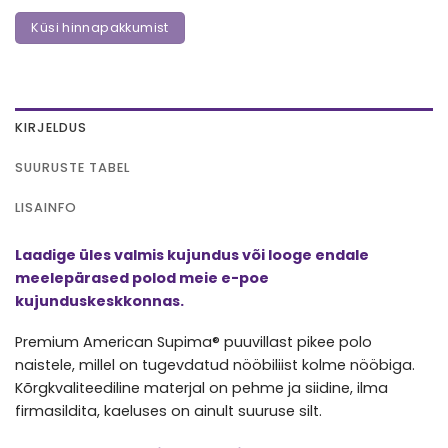
Küsi hinnapakkumist
KIRJELDUS
SUURUSTE TABEL
LISAINFO
Laadige üles valmis kujundus või looge endale
meelepärased polod meie e-poe
kujunduskeskkonnas.
Premium American Supima® puuvillast pikee polo
naistele, millel on tugevdatud nööbiliist kolme nööbiga.
Kõrgkvaliteediline materjal on pehme ja siidine, ilma
firmasildita, kaeluses on ainult suuruse silt.