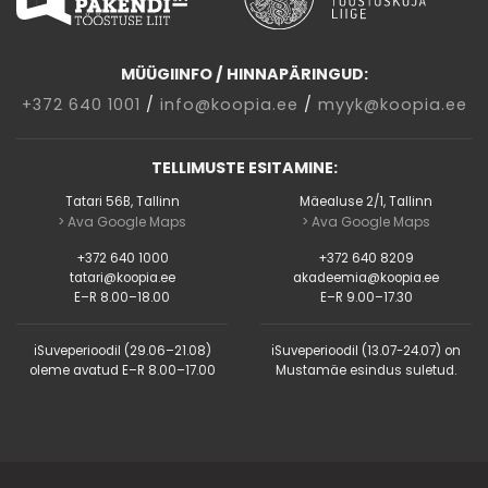
MÜÜGIINFO / HINNAPÄRINGUD:
+372 640 1001
/
info@koopia.ee
/
myyk@koopia.ee
TELLIMUSTE ESITAMINE:
Tatari 56B, Tallinn
Mäealuse 2/1, Tallinn
> Ava Google Maps
> Ava Google Maps
+372 640 1000
+372 640 8209
tatari@koopia.ee
akadeemia@koopia.ee
E–R 8.00–18.00
E–R 9.00–17.30
ℹ️Suveperioodil (29.06–21.08)
ℹ️Suveperioodil (13.07-24.07) on
oleme avatud E–R 8.00–17.00
Mustamäe esindus suletud.