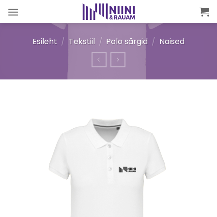
Skip
to
content
Esileht
/
Tekstiil
/
Polo särgid
/
Naised